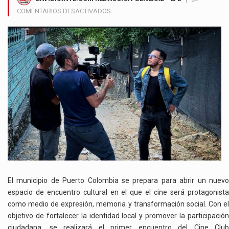
EN
COMENTARIOS DESACTIVADOS
PUERTO
COLOMBIA
IMPULSA
EL
CINE
COMUNITARIO
COMO
HERRAMIENTA
PARA
CONTAR
SU
IDENTIDAD
CULTURAL
El municipio de Puerto Colombia se prepara para abrir un nuevo
espacio de encuentro cultural en el que el cine será protagonista
como medio de expresión, memoria y transformación social. Con el
objetivo de fortalecer la identidad local y promover la participación
ciudadana, se realizará el primer encuentro del Cine Club