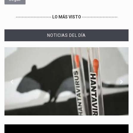
------------------------
LO MÁS VISTO
------------------------
NOTICIAS DEL DÍA