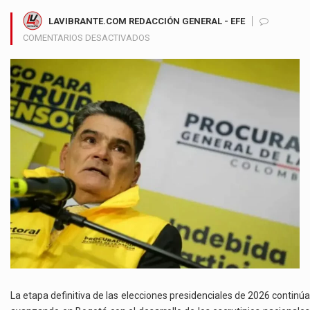
LAVIBRANTE.COM REDACCIÓN GENERAL - EFE
EN
COMENTARIOS DESACTIVADOS
PROCURADOR
SUPERVISA
ESCRUTINIOS
EN
CORFERIAS
Y
PIDE
CONFIANZA
EN
LA
TRANSPARENCIA
DEL
PROCESO
ELECTORAL
La etapa definitiva de las elecciones presidenciales de 2026 continúa