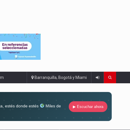
om
Barranquilla, Bogotá y Miami
ta, estés donde estés
Miles de
▶ Escuchar ahora
lugar
Conéctate al sonido que te
ña siempre