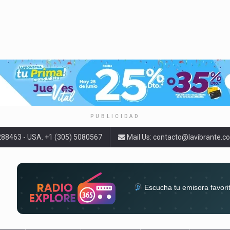
PUBLICIDAD
9288463 - USA. +1 (305) 5080567
Mail Us:
contacto@lavibrante.c
Escucha tu emisora favori
radios del mundo en un solo 
acompa