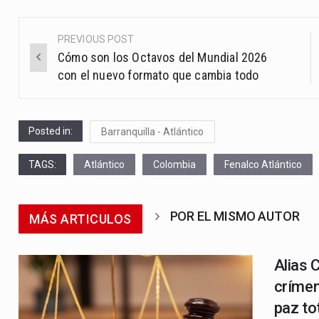
PREVIOUS POST
Post
Cómo son los Octavos del Mundial 2026
navigation
con el nuevo formato que cambia todo
Posted in:
Barranquilla - Atlántico
TAGS:
Atlántico
Colombia
Fenalco Atlántico
POR EL MISMO AUTOR
MÁS ARTICULOS
Alias 
crímen
paz to