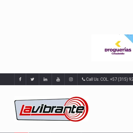
Call Us: COL. +57 (315) 