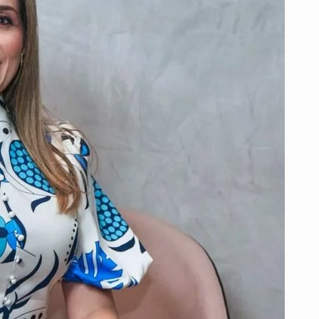
CON
MÁS
DE
800
MARCAS
LISTAS
PARA
OFRECER
DESCUENTOS