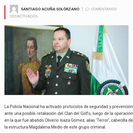
SANTIAGO ACUÑA SOLÓRZANO
COMENTARIOS
EN
DESACTIVADOS
POLICÍA
EN
MÁXIMA
ALERTA
TRAS
LA
MUERTE
DE
ALIAS
‘TERROR’:
REFUERZAN
SEGURIDAD
ANTE
POSIBLE
La Policía Nacional ha activado protocolos de seguridad y prevención
RETALIACIÓN
ante una posible retaliación del Clan del Golfo, luego de la operación
DEL
en la que fue abatido Oliverio Isaza Gómez, alias ‘Terror’, cabecilla de
CLAN
la estructura Magdalena Medio de este grupo criminal.
DEL