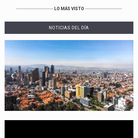
------------------------
LO MÁS VISTO
------------------------
NOTICIAS DEL DÍA