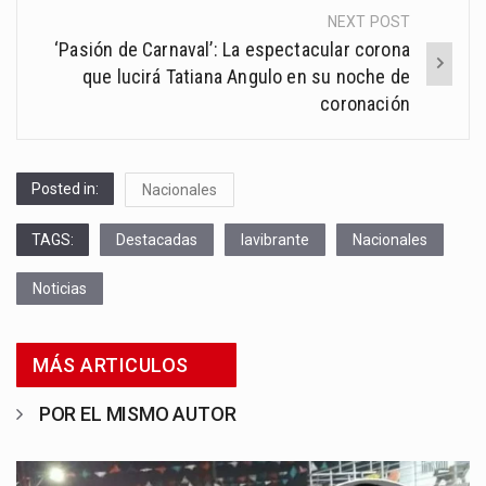
NEXT POST
‘Pasión de Carnaval’: La espectacular corona
que lucirá Tatiana Angulo en su noche de
coronación
Posted in:
Nacionales
TAGS:
Destacadas
lavibrante
Nacionales
Noticias
MÁS ARTICULOS
POR EL MISMO AUTOR