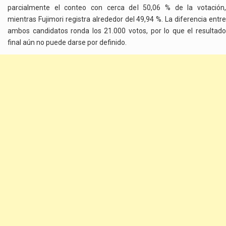
parcialmente el conteo con cerca del 50,06 % de la votación,
mientras Fujimori registra alrededor del 49,94 %. La diferencia entre
ambos candidatos ronda los 21.000 votos, por lo que el resultado
final aún no puede darse por definido.