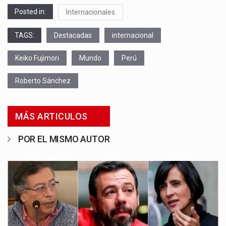
Posted in:
Internacionales
TAGS:
Destacadas
internacional
Keiko Fujimori
Mundo
Perú
Roberto Sánchez
MÁS ARTICULOS
POR EL MISMO AUTOR