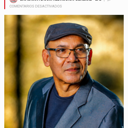
EN
COMENTARIOS DESACTIVADOS
ORACIÓN
POR
LA
PAZ
COBRA
VIDA
EN
VERSIÓN
SINFÓNICA
DESDE
EL
CARIBE
COLOMBIANO