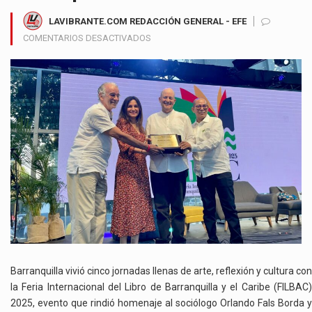
LAVIBRANTE.COM REDACCIÓN GENERAL - EFE
EN
COMENTARIOS DESACTIVADOS
CINCO
DÍAS
DE
CULTURA
Y
PENSAMIENTO
EN
LA
FILBAC
2025,
LA
PALABRA
QUE
TRANSFORMÓ
A
Barranquilla vivió cinco jornadas llenas de arte, reflexión y cultura con
BARRANQUILLA
la Feria Internacional del Libro de Barranquilla y el Caribe (FILBAC)
2025, evento que rindió homenaje al sociólogo Orlando Fals Borda y