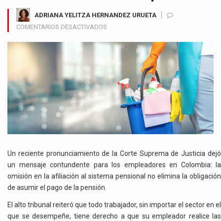
ADRIANA YELITZA HERNANDEZ URUETA
EN
COMENTARIOS DESACTIVADOS
NO
AFILIAR
AL
SERVICIO
DOMÉSTICO
A
PENSIÓN
PUEDE
SALIR
MUY
COSTOSO:
EMPLEADORES
Un reciente pronunciamiento de la Corte Suprema de Justicia dejó
DEBERÁN
un mensaje contundente para los empleadores en Colombia: la
RESPONDER
omisión en la afiliación al sistema pensional no elimina la obligación
TRAS
de asumir el pago de la pensión.
FALLO
DE
El alto tribunal reiteró que todo trabajador, sin importar el sector en el
LA
que se desempeñe, tiene derecho a que su empleador realice las