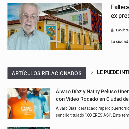
Fallec
ex pre
LaVibra
La ciudad
LE PUEDE IN
ARTÍCULOS RELACIONADOS
Álvaro Díaz y Nathy Peluso Un
con Video Rodado en Ciudad d
Álvaro Díaz, destacado rapero puertorriq
sencillo titulado “XQ ERES ASÍ”. Este te