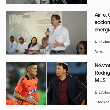
Air-e,
accion
energí
LaVibra
Air-e…
Néstor
Rodríg
MLS
LaVibra
El técnico