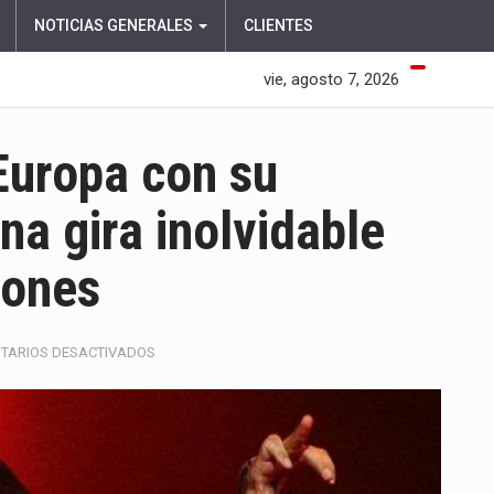
NOTICIAS GENERALES
CLIENTES
vie, agosto 7, 2026
Europa con su
na gira inolvidable
iones
EN
TARIOS DESACTIVADOS
NICKY
JAM
CONQUISTA
EUROPA
CON
SU