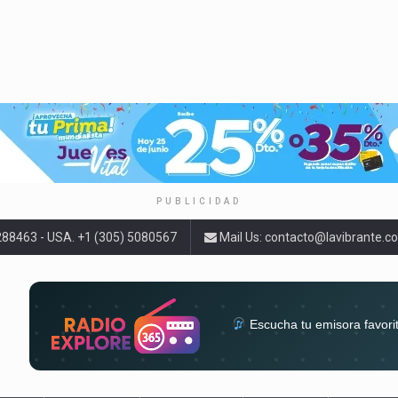
PUBLICIDAD
9288463 - USA. +1 (305) 5080567
Mail Us:
contacto@lavibrante.c
Escucha tu emisora favori
radios del mundo en un solo 
acompa