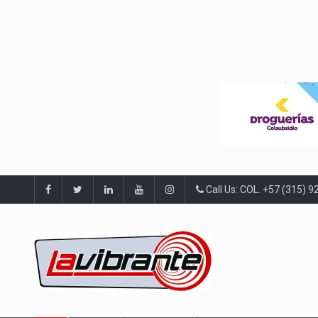
Call Us: COL. +57 (315) 