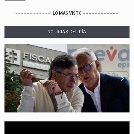
------------------------
LO MÁS VISTO
------------------------
NOTICIAS DEL DÍA