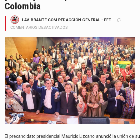
Colombia
LAVIBRANTE.COM REDACCIÓN GENERAL - EFE
EN
COMENTARIOS DESACTIVADOS
MAURICIO
LIZCANO
OFICIALIZA
SU
ADHESIÓN
A
LA
COALICIÓN
ALMA
Y
PROPONE
UNA
ALTERNATIVA
POLÍTICA
PARA
SUPERAR
El precandidato presidencial Mauricio Lizcano anunció la unión de su
LA