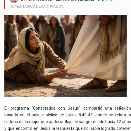
EN
COMENTARIOS DESACTIVADOS
LA
MUJER
QUE
TOCÓ
EL
MANTO
DE
JESÚS
UNA
HISTORIA
DE
FE
QUE
SIGUE
INSPIRANDO
VIDAS
El programa “Conectados con Jesús” compartió una reflexión
basada en el pasaje bíblico de Lucas 8:43-48, donde se relata la
historia de la mujer que padecía flujo de sangre desde hacía 12 años
y que encontró en Jesús la respuesta que no había logrado obtener