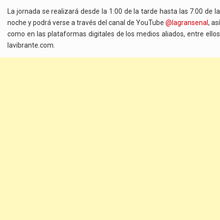
La jornada se realizará desde la 1:00 de la tarde hasta las 7:00 de la
noche y podrá verse a través del canal de YouTube
@lagransenal
, así
como en las plataformas digitales de los medios aliados, entre ellos
lavibrante.com.