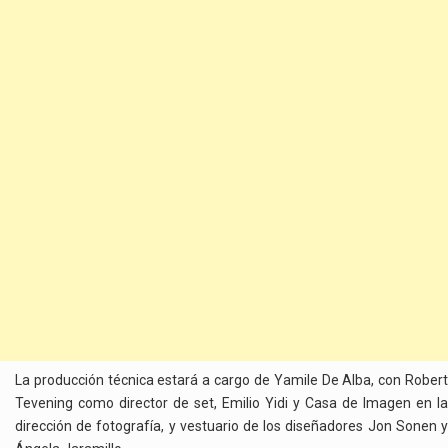
La producción técnica estará a cargo de Yamile De Alba, con Robert
Tevening como director de set, Emilio Yidi y Casa de Imagen en la
dirección de fotografía, y vestuario de los diseñadores Jon Sonen y