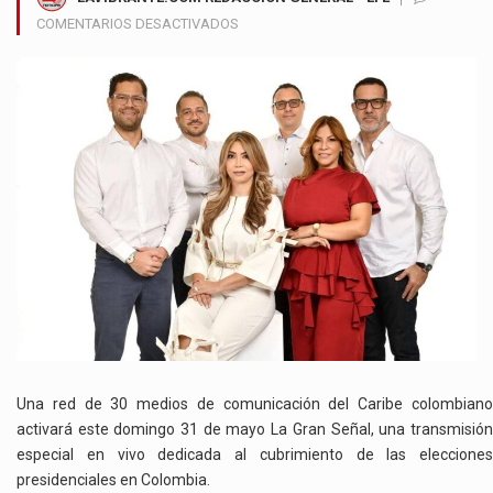
EN
COMENTARIOS DESACTIVADOS
LA
GRAN
SEÑAL
UNIRÁ
A
30
MEDIOS
DEL
CARIBE
PARA
CUBRIR
LAS
ELECCIONES
PRESIDENCIALES
Una red de 30 medios de comunicación del Caribe colombiano
activará este domingo 31 de mayo La Gran Señal, una transmisión
especial en vivo dedicada al cubrimiento de las elecciones
presidenciales en Colombia.