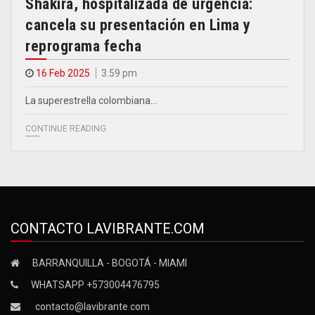
Shakira, hospitalizada de urgencia:
cancela su presentación en Lima y
reprograma fecha
16 Feb 2025
3.59 pm
La superestrella colombiana…
CONTINUE READING
CONTACTO LAVIBRANTE.COM
BARRANQUILLA - BOGOTÁ - MIAMI
WHATSAPP +573004476795
contacto@lavibrante.com