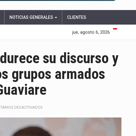
NOTICIAS GENERALES
CLIENTES
jue, agosto 6, 2026
durece su discurso y
los grupos armados
Guaviare
EN
TARIOS DESACTIVADOS
JUAN
MANUEL
GALÁN
ENDURECE