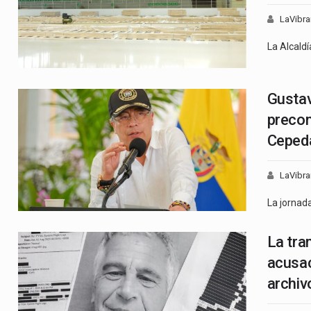
LaVibra
La Alcald
Gustav
precon
Ceped
LaVibra
La jornad
La tra
acusac
archiv