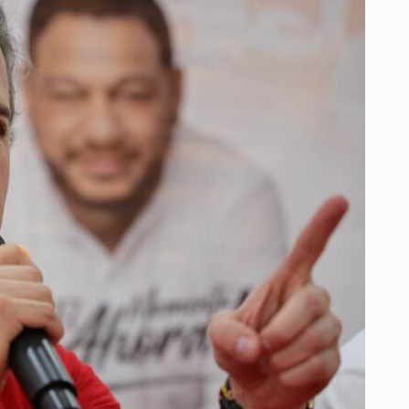
SU
DISCURSO
Y
PROMETE
ENFRENTAR
A
LOS
GRUPOS
ARMADOS
DESDE
EL
CORAZÓN
DEL
GUAVIARE