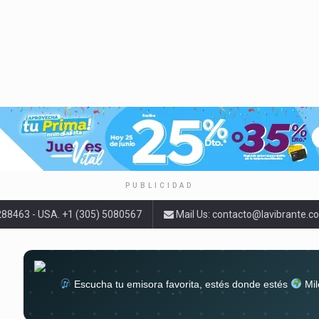
PUBLICIDAD
9288463 - USA. +1 (305) 5080567
Mail Us:
contacto@lavibrante.c
Escucha tu emisora favorita, estés donde estés
Mil
lugar
Conéctate al sonido que te a