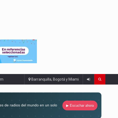
om
Barranquilla, Bogotá y Miami
es de radios del mundo en un solo
▶ Escuchar ahora
compaña siempre