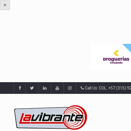
Call Us: COL. +57 (315) 