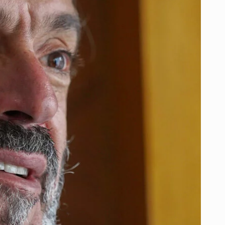
SUSPENSO
SU
VOTO
PARA
SEGUNDA
VUELTA
Y
PIDE
PROPUESTAS
PARA
CONQUISTAR
AL
CENTRO