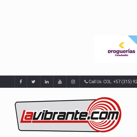
Call Us: COL. +57 (315) 