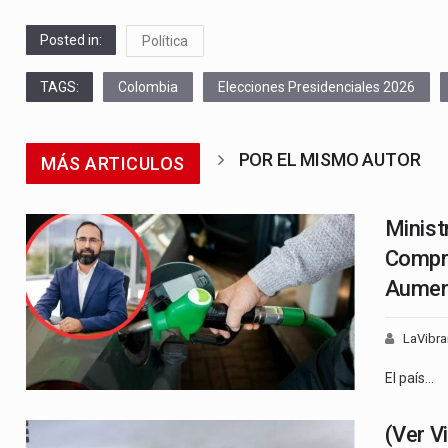
Posted in:
Política
TAGS:
Colombia
Elecciones Presidenciales 2026
POR EL MISMO AUTOR
MÁS ARTICULOS
Minist
Compr
Aument
LaVibra
El país…
(Ver V