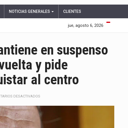
NOTICIAS GENERALES
CLIENTES
jue, agosto 6, 2026
antiene en suspenso
vuelta y pide
istar al centro
EN
TARIOS DESACTIVADOS
JUAN
DANIEL
OVIEDO
MANTIENE
EN