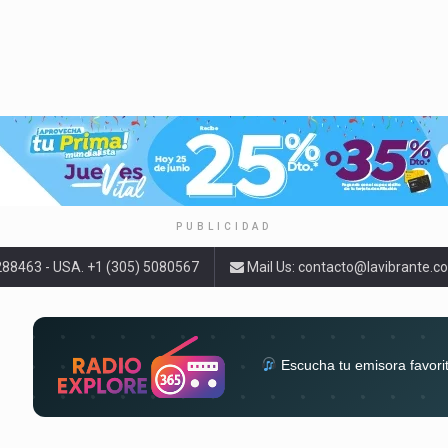
PUBLICIDAD
9288463 - USA. +1 (305) 5080567
Mail Us:
contacto@lavibrante.c
Escucha tu emisora favori
radios del mundo en un solo 
acompa