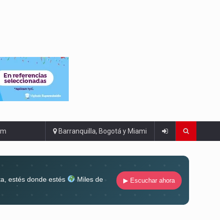
om
Barranquilla, Bogotá y Miami
ta, estés donde estés
Miles de
▶ Escuchar ahora
lugar
Conéctate al sonido que te
ña siempre