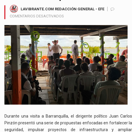
LAVIBRANTE.COM REDACCIÓN GENERAL - EFE
EN
COMENTARIOS DESACTIVADOS
JUAN
CARLOS
PINZÓN
PLANTEA
REFUERZO
POLICIAL
Y
RESPALDO
A
PROYECTOS
ESTRATÉGICOS
DURANTE
VISITA
A
BARRANQUILLA
Durante una visita a Barranquilla, el dirigente político Juan Carlos
Pinzón presentó una serie de propuestas enfocadas en fortalecer la
seguridad, impulsar proyectos de infraestructura y ampliar