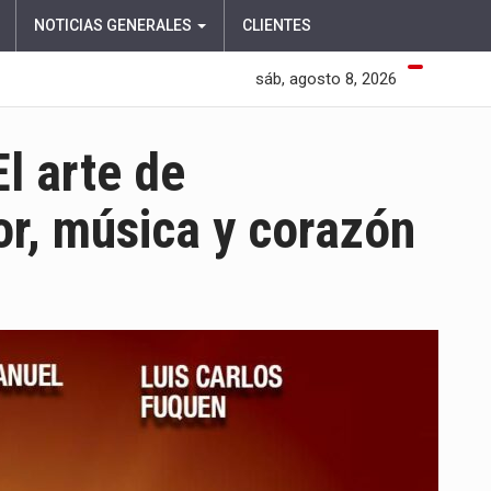
NOTICIAS GENERALES
CLIENTES
sáb, agosto 8, 2026
l arte de
r, música y corazón
EN
JOSÉ
MANUEL
OSPINA:
EL
ARTE
DE
REINVENTARSE
CON