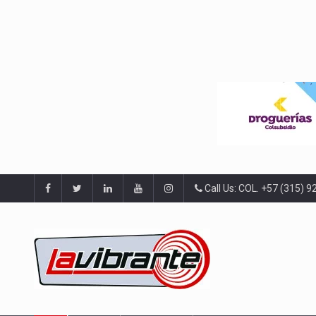
Call Us: COL. +57 (315) 