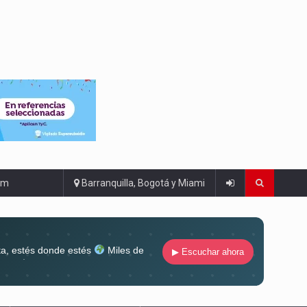
om
Barranquilla, Bogotá y Miami
ta, estés donde estés
Miles de
▶ Escuchar ahora
lugar
Conéctate al sonido que te
ña siempre