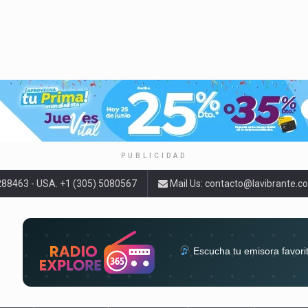
PUBLICIDAD
9288463 - USA. +1 (305) 5080567
Mail Us:
contacto@lavibrante.c
Escucha tu emisora favori
radios del mundo en un solo 
acompa