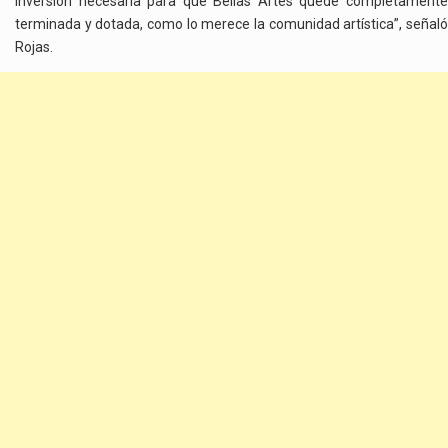
inversión necesaria para que Bellas Artes quede completamente
terminada y dotada, como lo merece la comunidad artística”, señaló
Rojas.