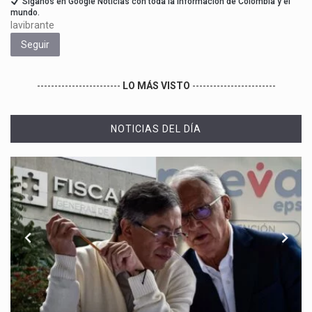
Síganos en Google Noticias con toda la información de Colombia y el
mundo.
lavibrante
Seguir
------------------------
LO MÁS VISTO
------------------------
NOTICIAS DEL DÍA