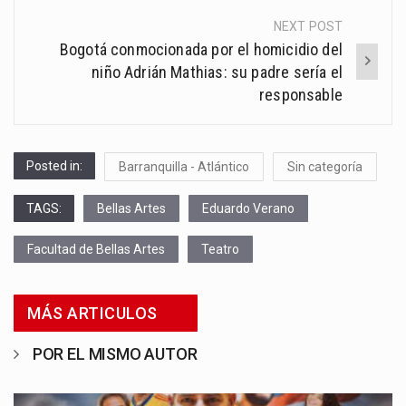
NEXT POST
Bogotá conmocionada por el homicidio del
niño Adrián Mathias: su padre sería el
responsable
Posted in:
Barranquilla - Atlántico
Sin categoría
TAGS:
Bellas Artes
Eduardo Verano
Facultad de Bellas Artes
Teatro
MÁS ARTICULOS
POR EL MISMO AUTOR