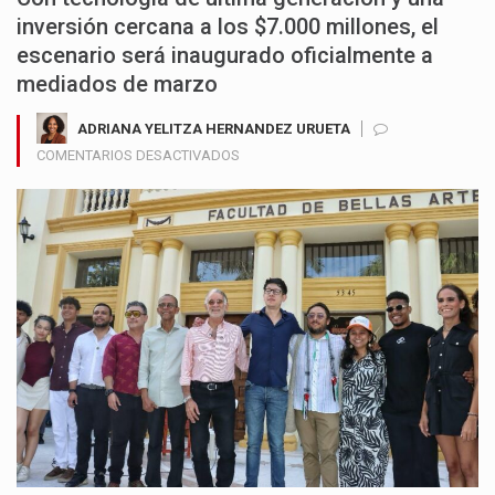
inversión cercana a los $7.000 millones, el
escenario será inaugurado oficialmente a
mediados de marzo
ADRIANA YELITZA HERNANDEZ URUETA
EN
COMENTARIOS DESACTIVADOS
EL
TEATRO
DE
BELLAS
ARTES
RENACE
COMO
REFERENTE
CULTURAL
EN
BARRANQUILLA