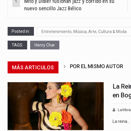
Mito y Didier fusionan jazz y corrido en su
navigation
nuevo sencillo Jazz Bélico
Posted in:
Entretenimiento, Música, Arte, Cultura & Moda
TAGS:
Henry Char
POR EL MISMO AUTOR
MÁS ARTICULOS
La Rei
en Bo
LaVibra
La reina…