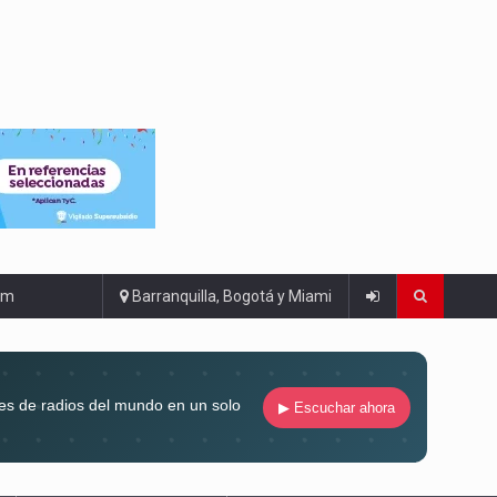
om
Barranquilla, Bogotá y Miami
es de radios del mundo en un solo
▶ Escuchar ahora
compaña siempre