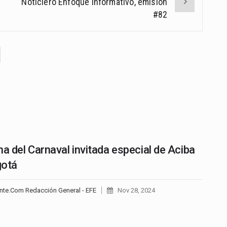
Noticiero Enfoque Informativo, emisión
#82
na del Carnaval invitada especial de Aciba
gotá
nte.Com Redacción General - EFE
Nov 28, 2024