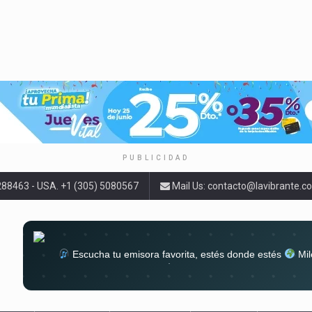
PUBLICIDAD
9288463 - USA. +1 (305) 5080567
Mail Us:
contacto@lavibrante.c
Escucha tu emisora favorita, estés donde estés
Mil
lugar
Conéctate al sonido que te a