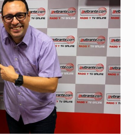
LOS
ESTUDIOS
DE
LAVIBRANTE.COM
PARA
PRESENTAR
SU
INNOVADORA
CANCIÓN
NFA
JUNTO
A
JORGE
VILLAMIZAR