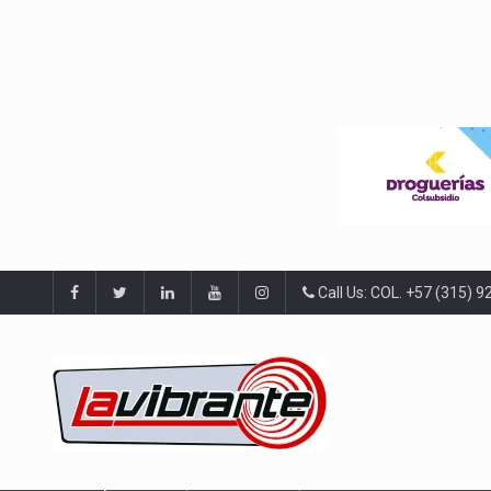
Call Us: COL. +57 (315) 