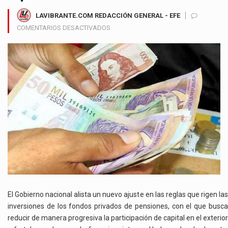
LAVIBRANTE.COM REDACCIÓN GENERAL - EFE
EN
COMENTARIOS DESACTIVADOS
GOBIERNO
PROYECTA
LIMITAR
INVERSIONES
EXTERNAS
DE
FONDOS
DE
PENSIONES
Y
FIJA
PLAZO
PARA
REPATRIAR
RECURSOS
El Gobierno nacional alista un nuevo ajuste en las reglas que rigen las
inversiones de los fondos privados de pensiones, con el que busca
reducir de manera progresiva la participación de capital en el exterior