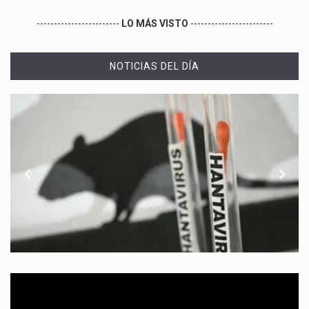
------------------------
LO MÁS VISTO
------------------------
NOTICIAS DEL DÍA