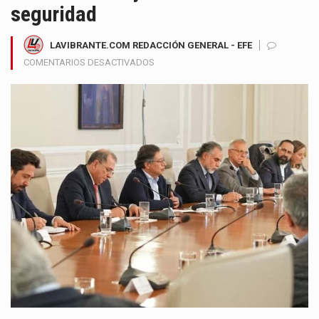
seguridad
LAVIBRANTE.COM REDACCIÓN GENERAL - EFE
EN
COMENTARIOS DESACTIVADOS
GOBIERNO
IMPLEMENTA
MEDIDAS
EXTRAORDINARIAS
EN
ZONAS
CRÍTICAS:
LIMITA
DISTRIBUCIÓN
DE
COMBUSTIBLES
Y
REFUERZA
SEGURIDAD