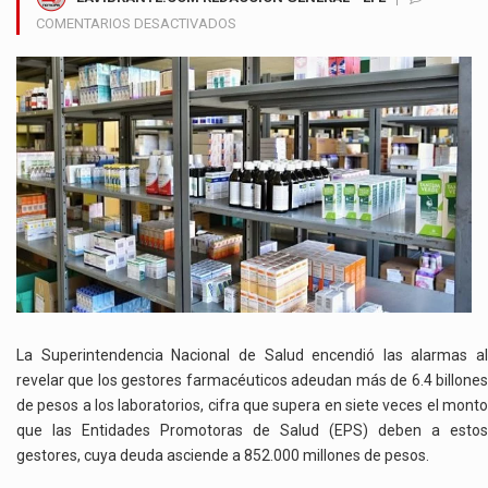
EN
COMENTARIOS DESACTIVADOS
CRISIS
EN
EL
SECTOR
SALUD
SE
AGRAVA
CON
MILLONARIA
DEUDA
DE
GESTORES
FARMACÉUTICOS
A
La Superintendencia Nacional de Salud encendió las alarmas al
LABORATORIOS
revelar que los gestores farmacéuticos adeudan más de 6.4 billones
de pesos a los laboratorios, cifra que supera en siete veces el monto
que las Entidades Promotoras de Salud (EPS) deben a estos
gestores, cuya deuda asciende a 852.000 millones de pesos.