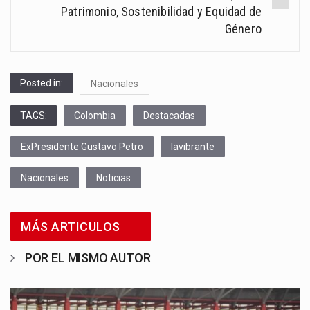
Patrimonio, Sostenibilidad y Equidad de
Género
Posted in:
Nacionales
TAGS:
Colombia
Destacadas
ExPresidente Gustavo Petro
lavibrante
Nacionales
Noticias
MÁS ARTICULOS
POR EL MISMO AUTOR