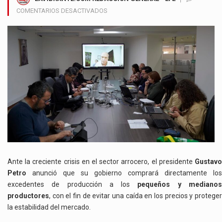
EN
COMENTARIOS DESACTIVADOS
GOBIERNO
COLOMBIANO
ANUNCIA
COMPRA
DE
EXCEDENTES
DE
ARROZ
Y
APOYO
A
PEQUEÑOS
PRODUCTORES
Ante la creciente crisis en el sector arrocero, el presidente
Gustavo
Petro
anunció que su gobierno comprará directamente los
excedentes de producción a los
pequeños y mediano
productores
, con el fin de evitar una caída en los precios y proteger
la estabilidad del mercado.