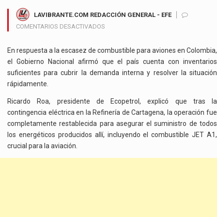
LAVIBRANTE.COM REDACCIÓN GENERAL - EFE
EN
COMENTARIOS DESACTIVADOS
GOBIERNO
ASEGURA
En respuesta a la escasez de combustible para aviones en Colombia,
SUMINISTRO
el Gobierno Nacional afirmó que el país cuenta con inventarios
DE
suficientes para cubrir la demanda interna y resolver la situación
COMBUSTIBLE
rápidamente.
PARA
AVIONES
Ricardo Roa, presidente de Ecopetrol, explicó que tras la
TRAS
contingencia eléctrica en la Refinería de Cartagena, la operación fue
ESCASEZ
completamente restablecida para asegurar el suministro de todos
Y
los energéticos producidos allí, incluyendo el combustible JET A1,
ADOPTA
crucial para la aviación.
MEDIDAS
ADICIONALES