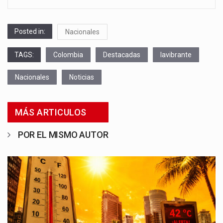
Posted in:
Nacionales
TAGS:
Colombia
Destacadas
lavibrante
Nacionales
Noticias
MÁS ARTICULOS
POR EL MISMO AUTOR