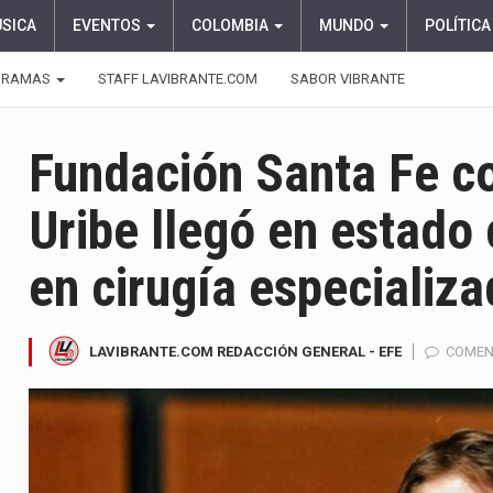
ÚSICA
EVENTOS
COLOMBIA
MUNDO
POLÍTICA
GRAMAS
STAFF LAVIBRANTE.COM
SABOR VIBRANTE
Fundación Santa Fe c
Uribe llegó en estado
en cirugía especializ
LAVIBRANTE.COM REDACCIÓN GENERAL - EFE
COMEN