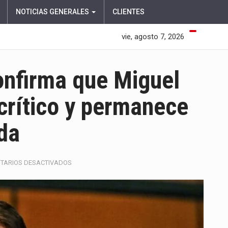
NOTICIAS GENERALES
CLIENTES
vie, agosto 7, 2026
onfirma que Miguel
 crítico y permanece
ada
EN
TARIOS DESACTIVADOS
FUNDACIÓN
SANTA
FE
CONFIRMA
QUE
MIGUEL