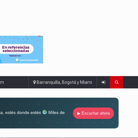
om
Barranquilla, Bogotá y Miami
ta, estés donde estés
Miles de
▶ Escuchar ahora
lugar
Conéctate al sonido que te
ña siempre