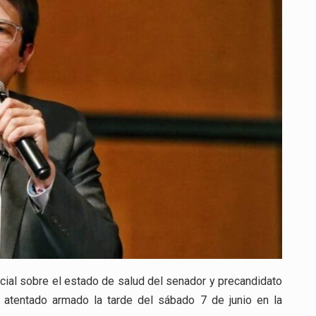
URIBE
LLEGÓ
EN
ESTADO
CRÍTICO
Y
PERMANECE
EN
CIRUGÍA
ESPECIALIZADA
cial sobre el estado de salud del senador y precandidato
n atentado armado la tarde del sábado 7 de junio en la