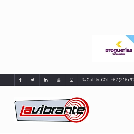
Call Us: COL. +57 (315) 