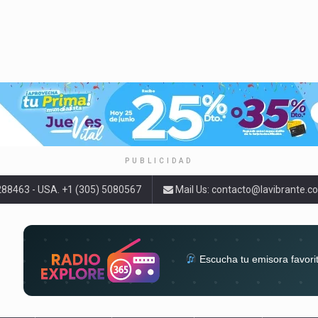
PUBLICIDAD
9288463 - USA. +1 (305) 5080567
Mail Us:
contacto@lavibrante.c
Escucha tu emisora favori
radios del mundo en un solo 
acompa