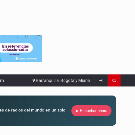
om
Barranquilla, Bogotá y Miami
es de radios del mundo en un solo
▶ Escuchar ahora
compaña siempre