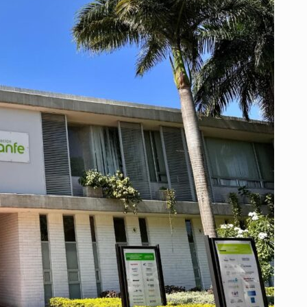
EN
COLOMBIA
SIGUE
SIENDO
UN
ACTO
DE
RESISTENCIA