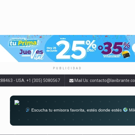
PUBLICIDAD
9288463 - USA. +1 (305) 5080567
Mail Us:
contacto@lavibrante.c
Escucha tu emisora favorita, estés donde estés
Mil
lugar
Conéctate al sonido que te a