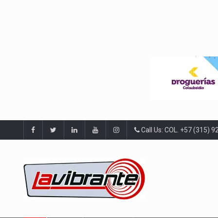
Call Us: COL. +57 (315) 