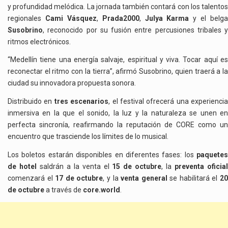
y profundidad melódica. La jornada también contará con los talentos
regionales
Cami Vásquez
,
Prada2000
,
Julya Karma
y el belga
Susobrino
, reconocido por su fusión entre percusiones tribales y
ritmos electrónicos.
“Medellín tiene una energía salvaje, espiritual y viva. Tocar aquí es
reconectar el ritmo con la tierra”, afirmó Susobrino, quien traerá a la
ciudad su innovadora propuesta sonora.
Distribuido en
tres escenarios
, el festival ofrecerá una experiencia
inmersiva en la que el sonido, la luz y la naturaleza se unen en
perfecta sincronía, reafirmando la reputación de CORE como un
encuentro que trasciende los límites de lo musical.
Los boletos estarán disponibles en diferentes fases: los
paquetes
de hotel
saldrán a la venta el
15 de octubre
, la
preventa oficia
comenzará el
17 de octubre
, y la
venta general
se habilitará el
2
de octubre
a través de
core.world
.