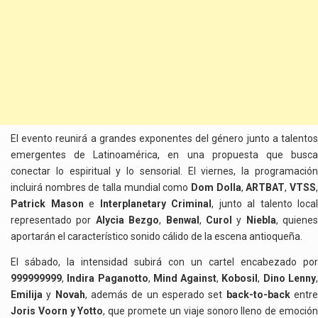
El evento reunirá a grandes exponentes del género junto a talentos
emergentes de Latinoamérica, en una propuesta que busca
conectar lo espiritual y lo sensorial. El viernes, la programación
incluirá nombres de talla mundial como
Dom Dolla
,
ARTBAT
,
VTSS
Patrick Mason
e
Interplanetary Criminal
, junto al talento local
representado por
Alycia Bezgo
,
Benwal
,
Curol
y
Niebla
, quienes
aportarán el característico sonido cálido de la escena antioqueña.
El sábado, la intensidad subirá con un cartel encabezado por
999999999
,
Indira Paganotto
,
Mind Against
,
Kobosil
,
Dino Lenny
Emilija
y
Novah
, además de un esperado set
back-to-back
entr
Joris Voorn y Yotto
, que promete un viaje sonoro lleno de emoció