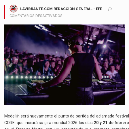
LAVIBRANTE.COM REDACCIÓN GENERAL - EFE
EN
COMENTARIOS DESACTIVADOS
CORE
MEDELLÍN
2026
ENCENDERÁ
SU
GIRA
MUNDIAL
CON
DOS
DÍAS
DE
MÚSICA
ELECTRÓNICA,
ARTE
Y
NATURALEZA
Medellín será nuevamente el punto de partida del aclamado festival
CORE, que iniciará su gira mundial 2026 los días
20 y 21 de febrer