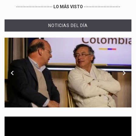
------------------------
LO MÁS VISTO
------------------------
NOTICIAS DEL DÍA