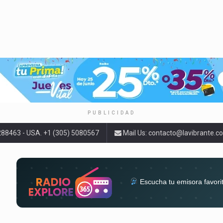
PUBLICIDAD
9288463 - USA. +1 (305) 5080567
Mail Us:
contacto@lavibrante.c
Escucha tu emisora favori
radios del mundo en un solo 
acompa