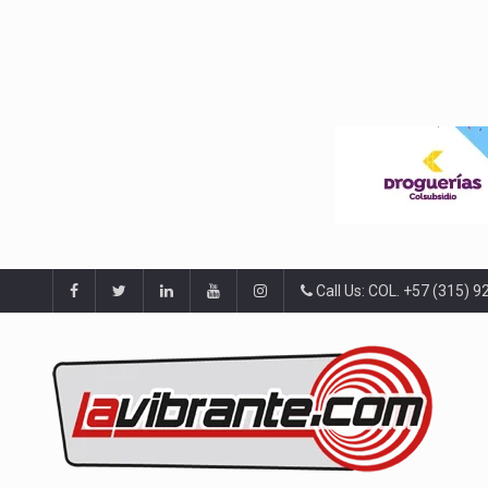
Call Us: COL. +57 (315) 