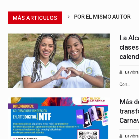
POR EL MISMO AUTOR
MÁS ARTICULOS
La Alc
clases
calend
LaVibra
Con…
Más de
transf
Carnav
LaVibra