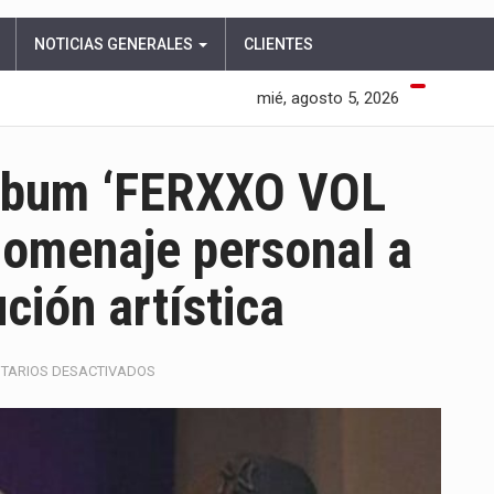
NOTICIAS GENERALES
CLIENTES
mié, agosto 5, 2026
álbum ‘FERXXO VOL
homenaje personal a
ución artística
EN
TARIOS DESACTIVADOS
FEID
LANZA
SU
NUEVO
ÁLBUM