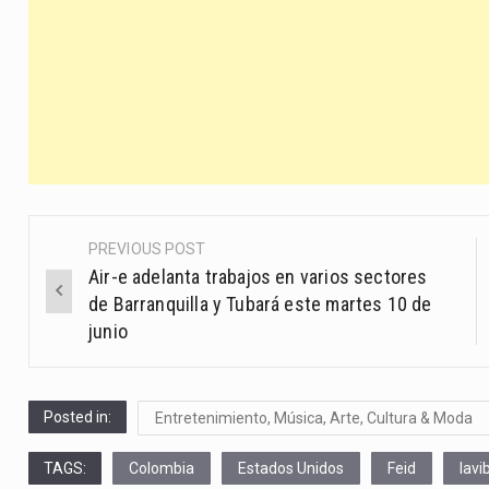
PREVIOUS POST
Post
Air-e adelanta trabajos en varios sectores
navigation
de Barranquilla y Tubará este martes 10 de
junio
Posted in:
Entretenimiento, Música, Arte, Cultura & Moda
TAGS:
Colombia
Estados Unidos
Feid
lavi