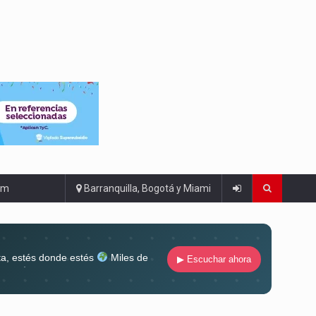
om
Barranquilla, Bogotá y Miami
ta, estés donde estés
Miles de
▶ Escuchar ahora
lugar
Conéctate al sonido que te
ña siempre