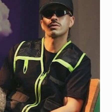
‘FERXXO
VOL
X:
SAGRADO’
COMO
UN
HOMENAJE
PERSONAL
A
SUS
RAÍCES
Y
A
SU
EVOLUCIÓN
ARTÍSTICA