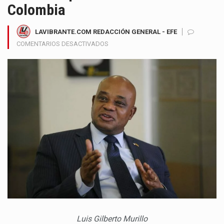
Colombia
LAVIBRANTE.COM REDACCIÓN GENERAL - EFE
EN
COMENTARIOS DESACTIVADOS
EXEMBAJADOR
LUIS
GILBERTO
MURILLO
ADVIERTE
QUE
BORRAR
REQUISITOS
PARA
DIPLOMÁTICOS
SERÍA
UN
RETROCESO
PARA
LA
CARRERA
Luis Gilberto Murillo
EN