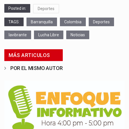
Posted in:
Deportes
TAGS:
Barranquilla
Colombia
Deportes
lavibrante
Lucha Libre
Noticias
MÁS ARTICULOS
POR EL MISMO AUTOR