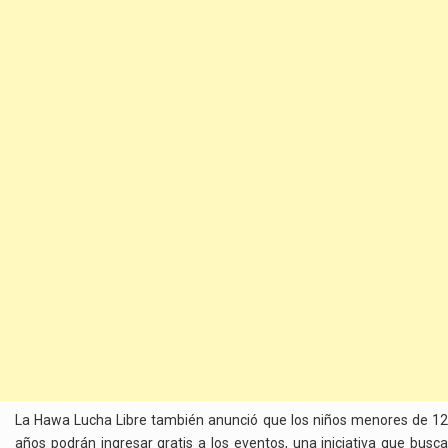
La Hawa Lucha Libre también anunció que los niños menores de 12
años podrán ingresar gratis a los eventos, una iniciativa que busca