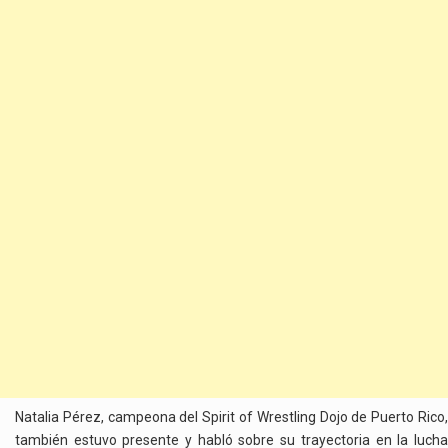
Natalia Pérez, campeona del Spirit of Wrestling Dojo de Puerto Rico,
también estuvo presente y habló sobre su trayectoria en la lucha