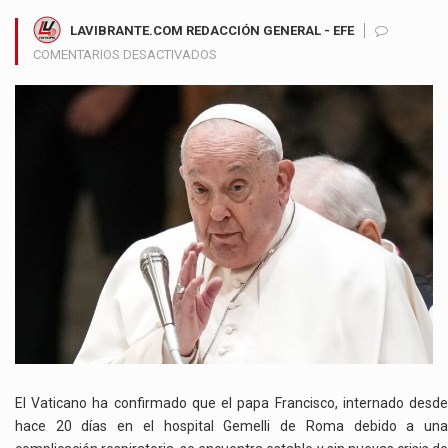
LAVIBRANTE.COM REDACCIÓN GENERAL - EFE
EN
COMENTARIOS DESACTIVADOS
EL
ESTADO
DE
SALUD
DEL
PAPA
FRANCISCO
SE
MANTIENE
ESTABLE,
PERO
SU
RECUPERACIÓN
SIGUE
EN
OBSERVACIÓN
El Vaticano ha confirmado que el papa Francisco, internado desde
hace 20 días en el hospital Gemelli de Roma debido a una