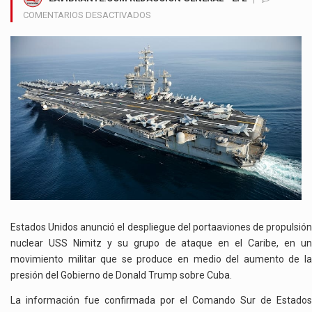
EN
COMENTARIOS DESACTIVADOS
ESTADOS
UNIDOS
DESPLIEGA
EL
USS
NIMITZ
EN
EL
CARIBE
EN
MEDIO
DE
TENSIÓN
CON
Estados Unidos anunció el despliegue del portaaviones de propulsión
CUBA
nuclear USS Nimitz y su grupo de ataque en el Caribe, en un
movimiento militar que se produce en medio del aumento de la
presión del Gobierno de Donald Trump sobre Cuba.
La información fue confirmada por el Comando Sur de Estados