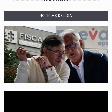
------------------------
LO MÁS VISTO
------------------------
NOTICIAS DEL DÍA