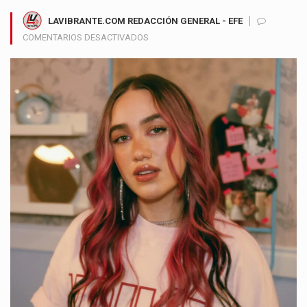
LAVIBRANTE.COM REDACCIÓN GENERAL - EFE
EN
COMENTARIOS DESACTIVADOS
ELA
TAUBERT
TRANSFORMA
LA
VULNERABILIDAD
EN
MÚSICA
CON
SU
NUEVO
SENCILLO
HASTA
EL
FIN
DEL
MUNDO