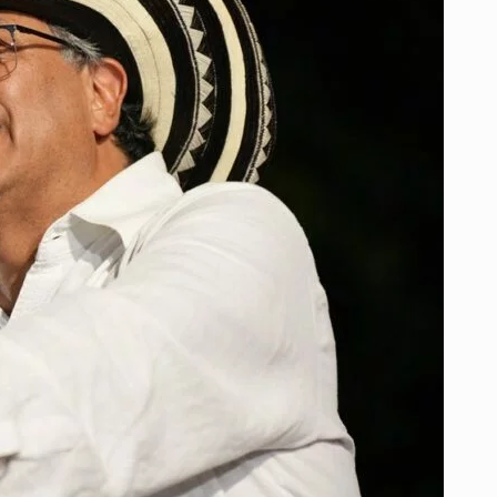
DEL
‘SÍ’
A
LA
CONSULTA
POPULAR
DESDE
SOLEDAD,
ATLÁNTICO