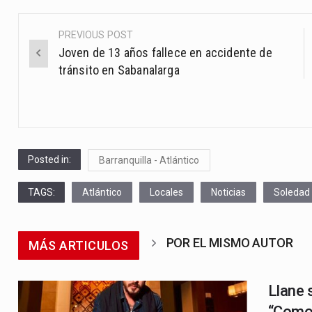
PREVIOUS POST
Post
Joven de 13 años fallece en accidente de
navigation
tránsito en Sabanalarga
Posted in:
Barranquilla - Atlántico
TAGS:
Atlántico
Locales
Noticias
Soledad
POR EL MISMO AUTOR
MÁS ARTICULOS
Llane 
“Como 