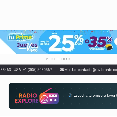
PUBLICIDAD
9288463 - USA. +1 (305) 5080567
Mail Us:
contacto@lavibrante.c
Escucha tu emisora favori
radios del mundo en un solo 
acompa