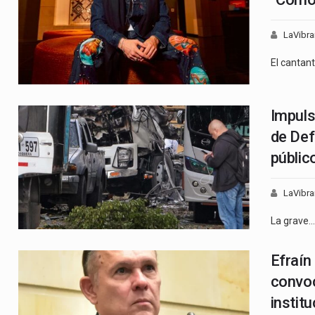
LaVibra
El cantan
Impuls
de Def
público
LaVibra
La grave…
Efraín
convoc
institu