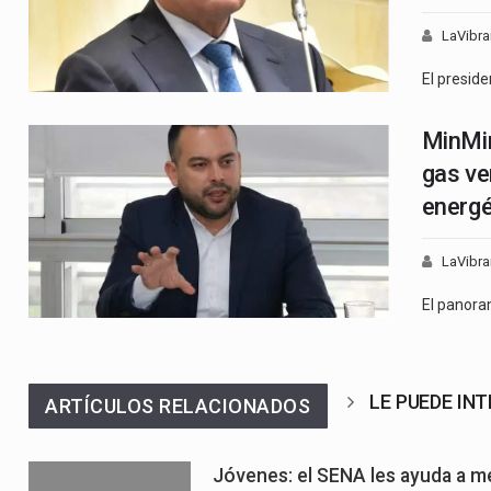
LaVibra
El presid
MinMin
gas ve
energé
LaVibra
El panor
LE PUEDE IN
ARTÍCULOS RELACIONADOS
Jóvenes: el SENA les ayuda a mej