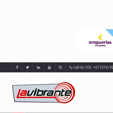
Call Us: COL. +57 (315) 