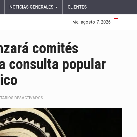
NOTICIAS GENERALES
CLIENTES
vie, agosto 7, 2026
anzará comités
la consulta popular
ico
EN
TARIOS DESACTIVADOS
EL
PRESIDENTE
PETRO
LANZARÁ
COMITÉS
PROMOTORES