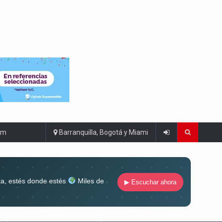
om
Barranquilla, Bogotá y Miami
ta, estés donde estés
Miles de
▶ Escuchar ahora
lugar
Conéctate al sonido que te
ña siempre