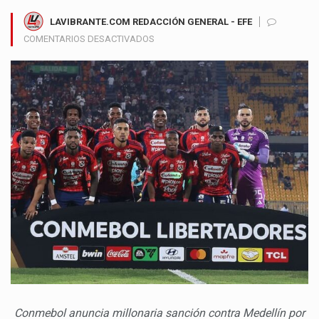
LAVIBRANTE.COM REDACCIÓN GENERAL - EFE
EN
COMENTARIOS DESACTIVADOS
CONMEBOL
SANCIONA
AL
INDEPENDIENTE
MEDELLÍN
POR
INCIDENTES
ANTE
FLAMENGO
EN
COPA
LIBERTADORES
Conmebol anuncia millonaria sanción contra Medellín por