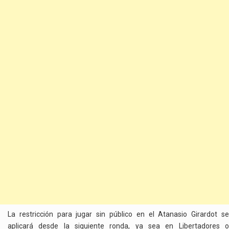
La restricción para jugar sin público en el Atanasio Girardot se
aplicará desde la siguiente ronda, ya sea en Libertadores o