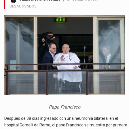
EN
DESACTIVADOS
EL
PAPA
FRANCISCO
SE
DEJA
VER
DESPUES
DE
MUCHO
TIEMPO
HOSPITALIZADO
Papa Francisco
Después de 38 días ingresado con una neumonía bilateral en el
hospital Gemelli de Roma, el papa Francisco se muestra por primera