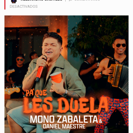
EN
DESACTIVADOS
EL
MONO
ZABALETA
LANZÓ
“PA’
QUE
LES
DUELA”,
ANTESALA
DE
SU
PRÓXIMO
ÁLBUM