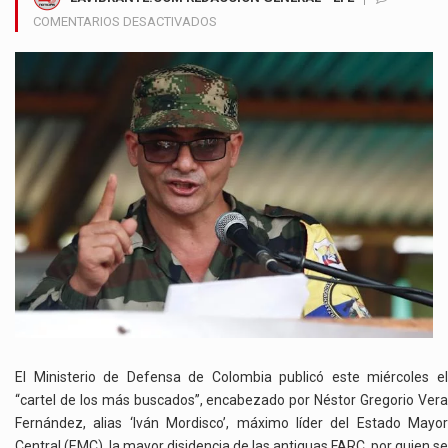
EN
COMENTARIOS DESACTIVADOS
EL
JEFE
DE
LA
MAYOR
DISIDENCIA
DE
LAS
FARC
ES
EL
CRIMINAL
MÁS
BUSCADO
DE
COLOMBIA
El Ministerio de Defensa de Colombia publicó este miércoles el
“cartel de los más buscados”, encabezado por Néstor Gregorio Vera
Fernández, alias ‘Iván Mordisco’, máximo líder del Estado Mayor
Central (EMC), la mayor disidencia de las antiguas FARC, por quien se