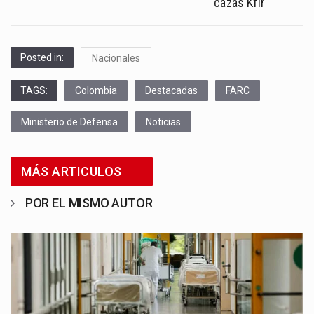
cazas Kfir
Posted in:
Nacionales
TAGS:
Colombia
Destacadas
FARC
Ministerio de Defensa
Noticias
MÁS ARTICULOS
POR EL MISMO AUTOR