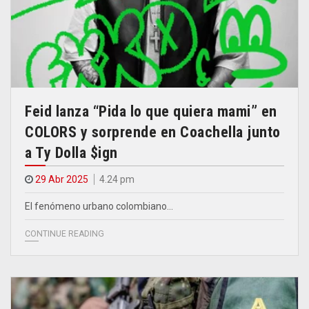
Feid lanza “Pida lo que quiera mami” en
COLORS y sorprende en Coachella junto
a Ty Dolla $ign
29 Abr 2025
4.24 pm
El fenómeno urbano colombiano…
CONTINUE READING