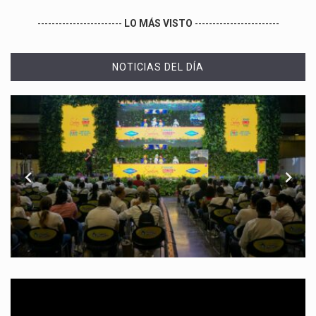
------------------------
LO MÁS VISTO
------------------------
NOTICIAS DEL DÍA