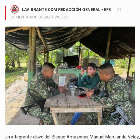
LAVIBRANTE.COM REDACCIÓN GENERAL - EFE
EN
COMENTARIOS DESACTIVADOS
ALIAS
“OLMER”
CERCANO
A
IVÁN
MORDISCO
SE
ENTREGA
AL
EJÉRCITO
Y
ABRE
NUEVAS
PISTAS
SOBRE
DISPUTAS
INTERNAS
EN
Un integrante clave del Bloque Amazonas Manuel Marulanda Vélez,