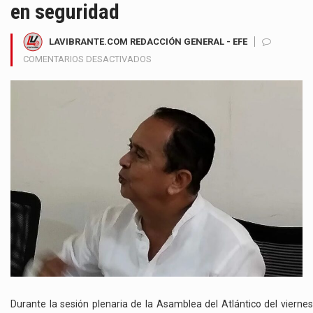
en seguridad
LAVIBRANTE.COM REDACCIÓN GENERAL - EFE
EN
COMENTARIOS DESACTIVADOS
DIPUTADO
CARLOS
ROJANO
EXIGE
A
ALEJANDRO
CHAR
RENDICIÓN
DE
CUENTAS
POR
MILLONARIA
INVERSIÓN
EN
SEGURIDAD
Durante la sesión plenaria de la Asamblea del Atlántico del viernes