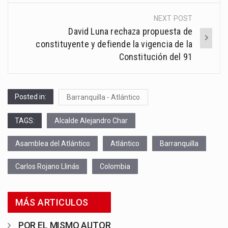
NEXT POST
David Luna rechaza propuesta de
constituyente y defiende la vigencia de la
Constitución del 91
Posted in:
Barranquilla - Atlántico
TAGS:
Alcalde Alejandro Char
Asamblea del Atlántico
Atlántico
Barranquilla
Carlos Rojano Llinás
Colombia
MÁS ARTICULOS
POR EL MISMO AUTOR