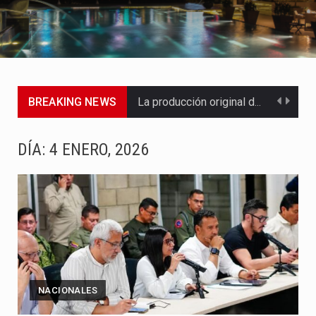
BREAKING NEWS
La producción original de TAVA tendrá funciones los días 6,…
Barranquilla ya tiene todo listo para recibir una nueva edición…
DÍA:
4 ENERO, 2026
La Red Pro, integrada por 14 organizaciones que trabajan por…
El dúo bogotano presenta una nueva versión de su segundo…
La colaboración, inspirada en Cien años de soledad de Gabriel…
La comedia romántica escrita y dirigida por Dago García cuenta…
NACIONALES
La poeta, cantante, compositora y actriz presenta una nueva edición…