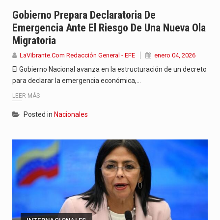
El nuevo sello discográfico fue presentado en Bogotá con un…
Gobierno Prepara Declaratoria De
Emergencia Ante El Riesgo De Una Nueva Ola
El Grupo Planeta presenta una nueva selección editorial para este…
Migratoria
La agrupación sorprendió a los pasajeros de Circular Sur con…
LaVibrante.Com Redacción General - EFE
enero 04, 2026
El Gobierno Nacional avanza en la estructuración de un decreto
para declarar la emergencia económica,…
LEER MÁS
Posted in
Nacionales