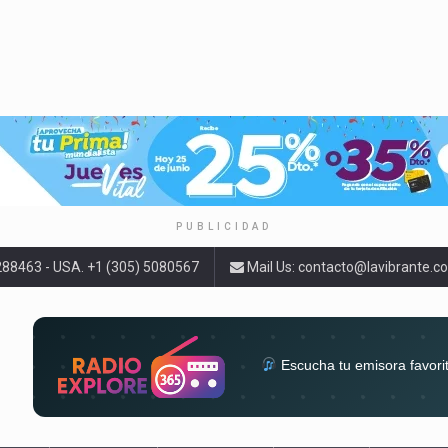
PUBLICIDAD
9288463 - USA. +1 (305) 5080567
Mail Us:
contacto@lavibrante.c
Escucha tu emisora favori
radios del mundo en un solo 
acompa