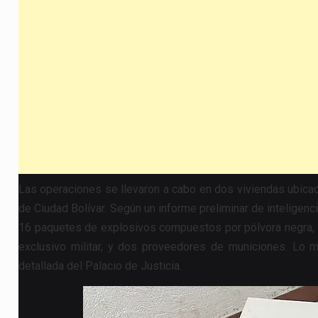
Las operaciones se llevaron a cabo en dos viviendas ubicadas
de Ciudad Bolívar. Según un informe preliminar de inteligenci
16 paquetes de explosivos compuestos por pólvora negra, al
exclusivo militar, y dos proveedores de municiones. Lo
detallada del Palacio de Justicia.