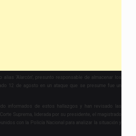
 alias ‘Alarcón’, presunto responsable de almacenar los
asado 12 de agosto en un ataque que se presume fue un
ido informados de estos hallazgos y han revisado las
 Corte Suprema, liderada por su presidente, el magistrado
unidos con la Policía Nacional para analizar la situación y