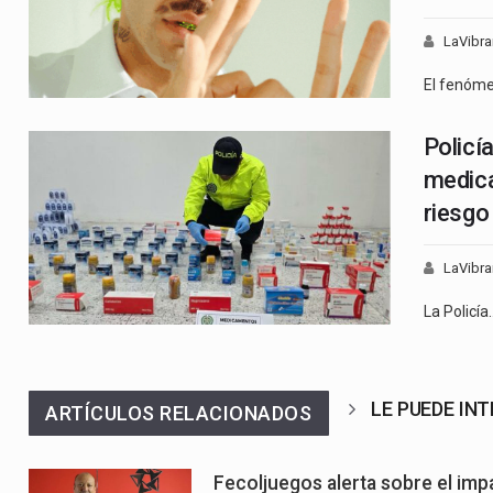
LaVibra
El fenóm
Policí
medica
riesgo 
LaVibra
La Policía
LE PUEDE IN
ARTÍCULOS RELACIONADOS
Fecoljuegos alerta sobre el impa