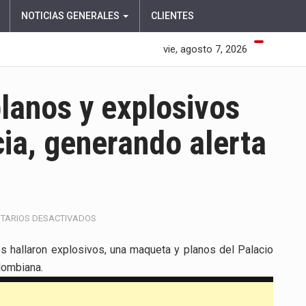
NOTICIAS GENERALES
CLIENTES
vie, agosto 7, 2026
lanos y explosivos
cia, generando alerta
EN
TARIOS DESACTIVADOS
DESCUBREN
MAQUETA,
es hallaron explosivos, una maqueta y planos del Palacio
PLANOS
olombiana.
Y
EXPLOSIVOS
EN