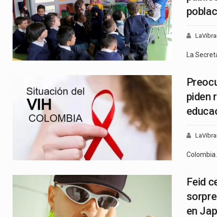
poblac
LaVibra
La Secret
Preocu
piden r
educac
LaVibra
Colombia
Feid c
sorpre
en Ja