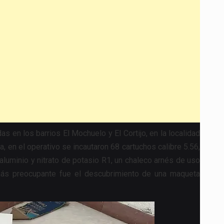
EL
PALACIO
DE
JUSTICIA,
GENERANDO
ALERTA
DE
POSIBLE
ATENTADO
 en los barrios El Mochuelo y El Cortijo, en la localidad
a, en el operativo se incautaron 68 cartuchos calibre 5.56,
uminio y nitrato de potasio R1, un chaleco arnés de uso
 más preocupante fue el descubrimiento de una maqueta