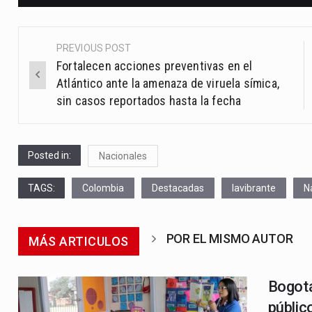
PREVIOUS POST
Post
Fortalecen acciones preventivas en el
navigation
Atlántico ante la amenaza de viruela símica,
sin casos reportados hasta la fecha
Posted in:
Nacionales
TAGS:
Colombia
Destacadas
lavibrante
N
POR EL MISMO AUTOR
MÁS ARTICULOS
Bogotá
públic