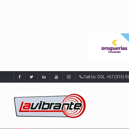
Call Us: COL. +57 (315) 