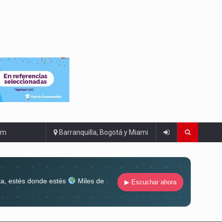
om
Barranquilla, Bogotá y Miami
ta, estés donde estés
Miles de
▶ Escuchar ahora
lugar
Conéctate al sonido que te
ña siempre