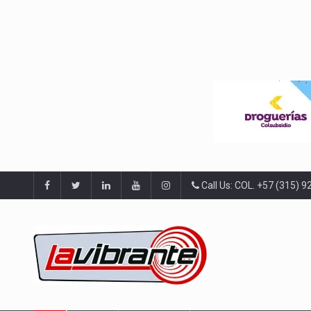
Call Us: COL. +57 (315) 