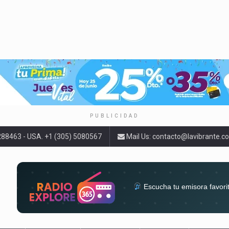
PUBLICIDAD
9288463 - USA. +1 (305) 5080567
Mail Us:
contacto@lavibrante.c
Escucha tu emisora favori
radios del mundo en un solo 
acompa