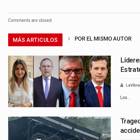
Comments are closed.
POR EL MISMO AUTOR
MÁS ARTICULOS
Lídere
Estrat
LaVibra
Los…
Traged
accide