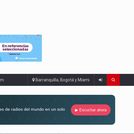
om
Barranquilla, Bogotá y Miami
es de radios del mundo en un solo
▶ Escuchar ahora
compaña siempre