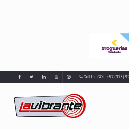
Call Us: COL. +57 (315) 