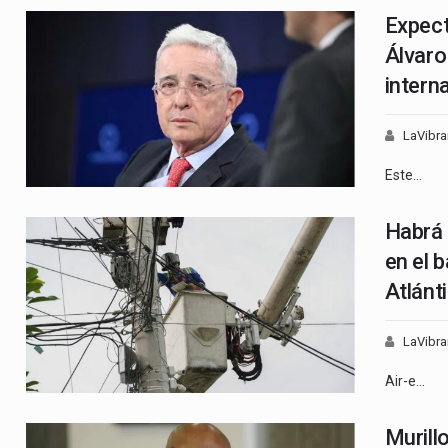
Expect
Álvaro
intern
LaVibra
Este…
Habrá 
en el 
Atlánt
LaVibra
Air-e…
Murillo