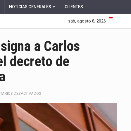
NOTICIAS GENERALES
CLIENTES
sáb, agosto 8, 2026
asigna a Carlos
el decreto de
a
EN
TARIOS DESACTIVADOS
CORTE
CONSTITUCIONAL
ASIGNA
A
CARLOS
CAMARGO