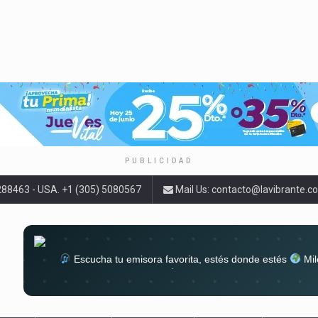
PUBLICIDAD
9288463 - USA. +1 (305) 5080567
Mail Us:
contacto@lavibrante.c
Escucha tu emisora favorita, estés donde estés
Mil
lugar
Conéctate al sonido que te a