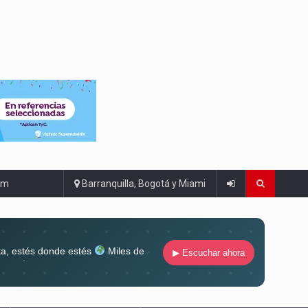
om
Barranquilla, Bogotá y Miami
ta, estés donde estés
Miles de
▶ Escuchar ahora
lugar
Conéctate al sonido que te
ña siempre