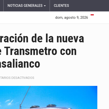
NOTICIAS GENERALES
CLIENTES
dom, agosto 9, 2026
eración de la nueva
 Transmetro con
asalianco
EN
TARIOS DESACTIVADOS
ESTE
MARTES
INICIA
OPERACIÓN
DE
LA