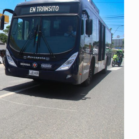
NUEVA
RUTA
A4-
1
MALAMBO
DE
TRANSMETRO
CON
INTEROPERACIÓN
CON
TRASALIANCO