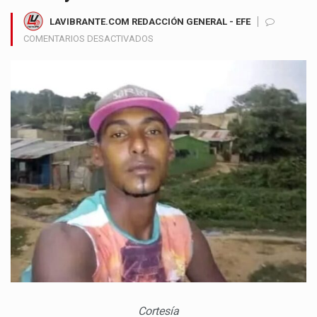
LAVIBRANTE.COM REDACCIÓN GENERAL - EFE
EN
COMENTARIOS DESACTIVADOS
CONSTERNACIÓN
EN
TURBACO
POR
HALLAZGO
DE
MOTOTAXISTA
DESAPARECIDO
EN
EL
ARROYO
MAMEYAL
Cortesía