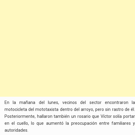
En la mañana del lunes, vecinos del sector encontraron la
motocicleta del mototaxista dentro del arroyo, pero sin rastro de él.
Posteriormente, hallaron también un rosario que Víctor solía portar
en el cuello, lo que aumentó la preocupación entre familiares y
autoridades.