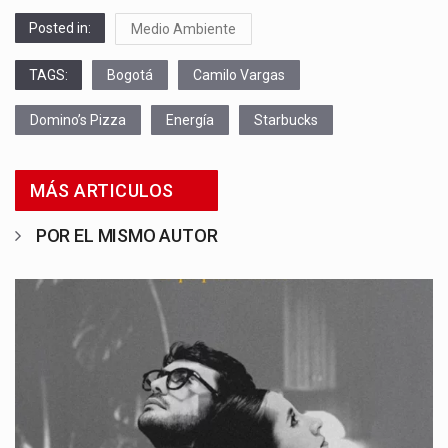
Posted in:
Medio Ambiente
TAGS:
Bogotá
Camilo Vargas
Domino’s Pizza
Energía
Starbucks
MÁS ARTICULOS
POR EL MISMO AUTOR