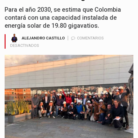
Para el año 2030, se estima que Colombia
contará con una capacidad instalada de
energía solar de 19.80 gigavatios.
ALEJANDRO CASTILLO
COMENTARIOS
EN
DESACTIVADOS
COLOMBIA,
ENTRE
LA
AMENAZA
DE
APAGONES
Y
EL
AUGE
DE
LA
ENERGÍA
SOLAR:
LÍDERES