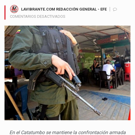
LAVIBRANTE.COM REDACCIÓN GENERAL - EFE
EN
COMENTARIOS DESACTIVADOS
CATATUMBO
BAJO
FUEGO
ATAQUES
CON
DRONES
DEL
ELN
Y
ENFRENTAMIENTOS
ARMADOS
DEJAN
UN
MILITAR
MUERTO
En el Catatumbo se mantiene la confrontación armada