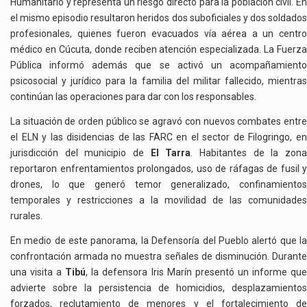
Humanitario y representa un riesgo directo para la población civil. En
el mismo episodio resultaron heridos dos suboficiales y dos soldados
profesionales, quienes fueron evacuados vía aérea a un centro
médico en Cúcuta, donde reciben atención especializada. La Fuerza
Pública informó además que se activó un acompañamiento
psicosocial y jurídico para la familia del militar fallecido, mientras
continúan las operaciones para dar con los responsables.
La situación de orden público se agravó con nuevos combates entre
el ELN y las disidencias de las FARC en el sector de Filogringo, en
jurisdicción del municipio de
El Tarra
. Habitantes de la zon
reportaron enfrentamientos prolongados, uso de ráfagas de fusil y
drones, lo que generó temor generalizado, confinamientos
temporales y restricciones a la movilidad de las comunidades
rurales.
En medio de este panorama, la Defensoría del Pueblo alertó que la
confrontación armada no muestra señales de disminución. Durante
una visita a
Tibú
, la defensora Iris Marín presentó un informe qu
advierte sobre la persistencia de homicidios, desplazamientos
forzados, reclutamiento de menores y el fortalecimiento de