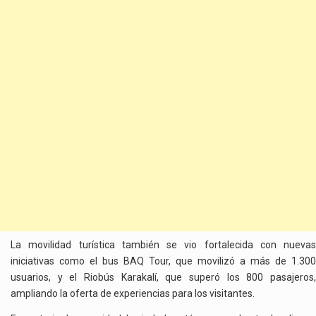
La movilidad turística también se vio fortalecida con nuevas
iniciativas como el bus BAQ Tour, que movilizó a más de 1.300
usuarios, y el Riobús Karakalí, que superó los 800 pasajeros,
ampliando la oferta de experiencias para los visitantes.