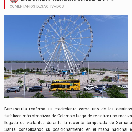
EN
COMENTARIOS DESACTIVADOS
BARRANQUILLA
VIVE
AUGE
TURÍSTICO
HISTÓRICO
TRAS
RECIBIR
MÁS
DE
350
MIL
VISITANTES
EN
SEMANA
SANTA
Barranquilla reafirma su crecimiento como uno de los destinos
turísticos más atractivos de Colombia luego de registrar una masiva
llegada de visitantes durante la reciente temporada de Semana
Santa, consolidando su posicionamiento en el mapa nacional e