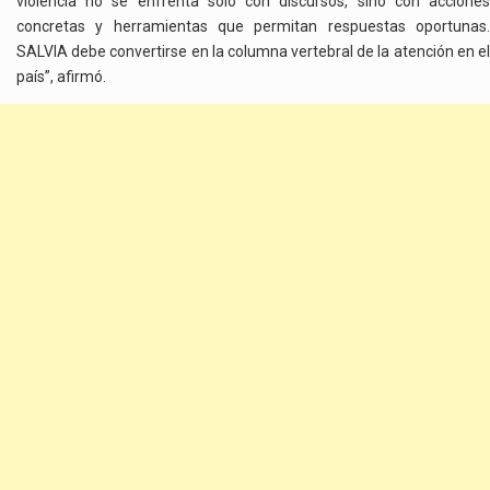
violencia no se enfrenta solo con discursos, sino con acciones
concretas y herramientas que permitan respuestas oportunas.
SALVIA debe convertirse en la columna vertebral de la atención en el
país”, afirmó.