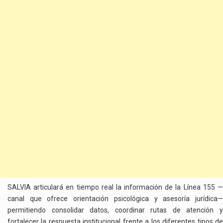
SALVIA articulará en tiempo real la información de la Línea 155 —
canal que ofrece orientación psicológica y asesoría jurídica—
permitiendo consolidar datos, coordinar rutas de atención y
fortalecer la respuesta institucional frente a los diferentes tipos de