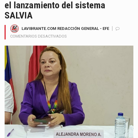
el lanzamiento del sistema
SALVIA
LAVIBRANTE.COM REDACCIÓN GENERAL - EFE
EN
COMENTARIOS DESACTIVADOS
BARRANQUILLA
SE
CONVIERTE
EN
EPICENTRO
NACIONAL
DEL
LLAMADO
CONTRA
LA
VIOLENCIA
DE
GÉNERO
CON
EL