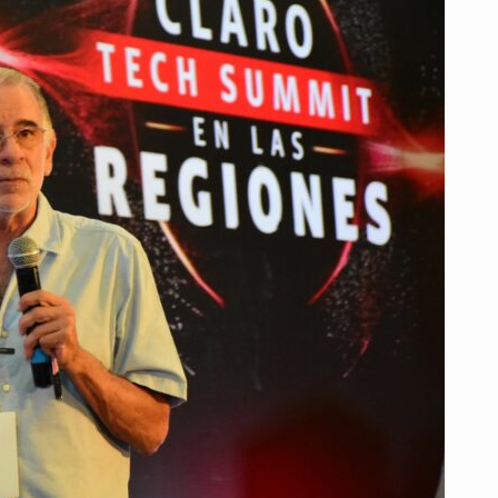
LA
INCLUSIÓN
DIGITAL
DESDE
EL
‘CLARO
TECH
SUMMIT
2025’
CON
PROGRAMAS
COMO
MI
CASA
BACANA
DIGITAL
Y
TIC
PARA
TODOS