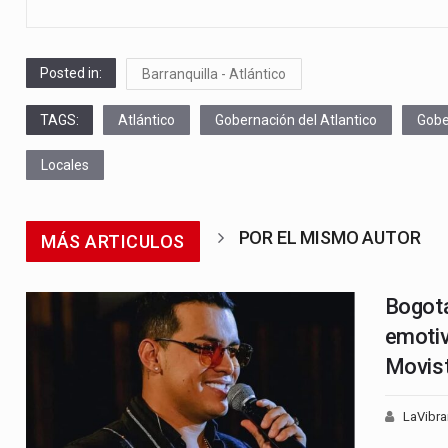
Posted in:
Barranquilla - Atlántico
TAGS:
Atlántico
Gobernación del Atlantico
Gobe
Locales
POR EL MISMO AUTOR
MÁS ARTICULOS
Bogotá
emotiv
Movist
LaVibra