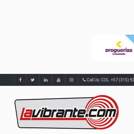
Call Us: COL. +57 (315) 