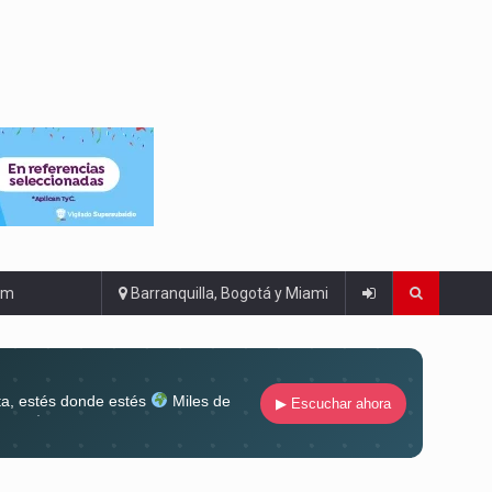
om
Barranquilla, Bogotá y Miami
ta, estés donde estés
Miles de
▶ Escuchar ahora
lugar
Conéctate al sonido que te
ña siempre