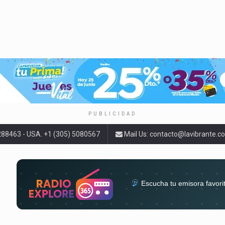
PUBLICIDAD
9288463 - USA. +1 (305) 5080567
Mail Us:
contacto@lavibrante.c
Escucha tu emisora favori
radios del mundo en un solo 
acompa